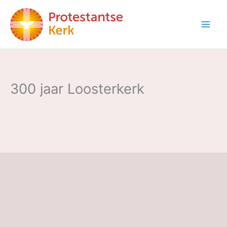
Ga
naar
de
inhoud
300 jaar Loosterkerk