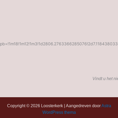
pb=!1m18!1m12!1m3!1d2806.2763366285076!2d7.118438033
Vindt u het n
Copyright © 2026 Loosterkerk | Aangedreven door
Astra
WordPress thema