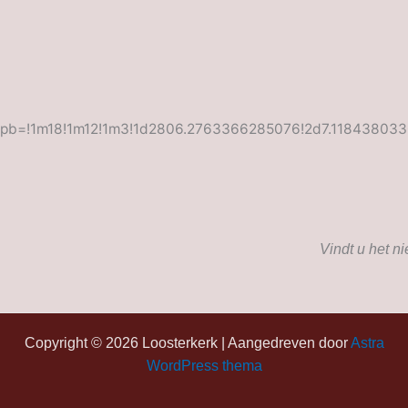
pb=!1m18!1m12!1m3!1d2806.2763366285076!2d7.118438033
Vindt u het n
Copyright © 2026 Loosterkerk | Aangedreven door
Astra
WordPress thema